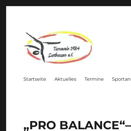
Gemeinsam macht Sport einfach mehr Spaß
Turnverein Sunthausen
Startseite
Aktuelles
Termine
Sporta
„PRO BALANCE“– S