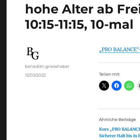
hohe Alter ab Frei
10:15-11:15, 10-mal
„PRO BALANCE“– S
Autor
benedikt-griesshaber
Teilen mit:
Veröffentlicht
15/03/2022
am
Ähnliche Beiträge
Kurs „PRO BALANC
Sicherer Halt bis in