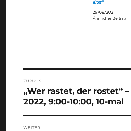
Alter“
29/08/2021
Ähnlicher Beitrag
Beitragsnavigation
ZURÜCK
„Wer rastet, der rostet“ – 
Vorheriger
Beitrag:
2022, 9:00-10:00, 10-mal
WEITER